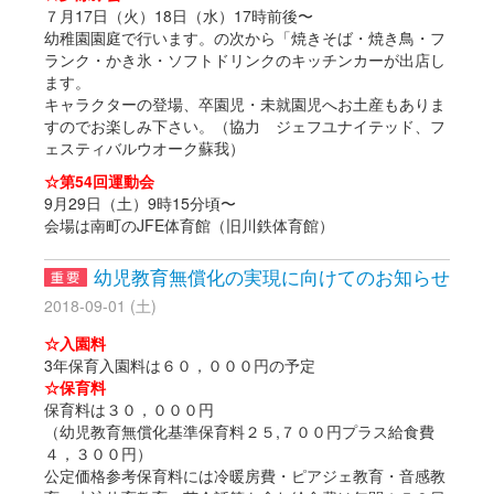
７月17日（火）18日（水）17時前後〜
幼稚園園庭で行います。の次から「焼きそば・焼き鳥・フ
ランク・かき氷・ソフトドリンクのキッチンカーが出店し
ます。
キャラクターの登場、卒園児・未就園児へお土産もありま
すのでお楽しみ下さい。（協力 ジェフユナイテッド、フ
ェスティバルウオーク蘇我）
☆第54回運動会
9月29日（土）9時15分頃〜
会場は南町のJFE体育館（旧川鉄体育館）
幼児教育無償化の実現に向けてのお知らせ
2018-09-01 (土)
☆入園料
3年保育入園料は６０，０００円の予定
☆保育料
保育料は３０，０００円
（幼児教育無償化基準保育料２５,７００円プラス給食費
４，３００円）
公定価格参考保育料には冷暖房費・ピアジェ教育・音感教